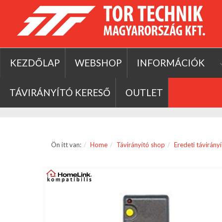
KEZDŐLAP
WEBSHOP
INFORMÁCIÓK
TÁVIRÁNYÍTÓ KERESŐ
OUTLET
Ön itt van:
Home
Távirányító shop
Eredeti távirány