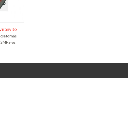
irányító
ycsatornás,
.92MHz-es