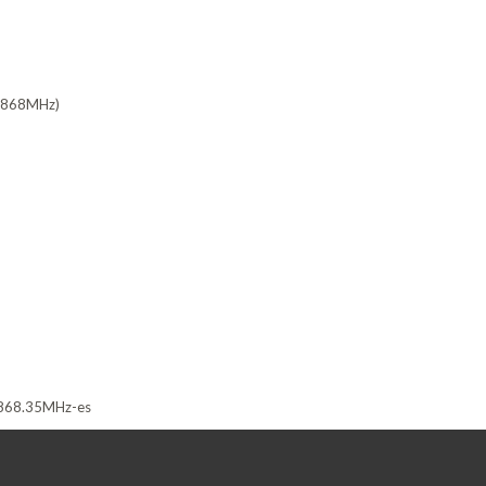
33-868MHz)
6-868.35MHz-es