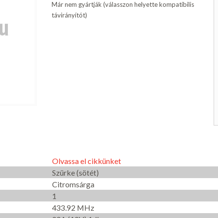
Már nem gyártják (válasszon helyette kompatibilis
távirányítót)
Olvassa el cikkünket
Szürke (sötét)
Citromsárga
1
433.92 MHz