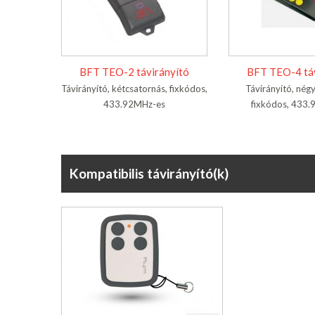
BFT TEO-2 távirányító
BFT TEO-4 táv
Távirányító, kétcsatornás, fixkódos,
Távirányító, nég
433.92MHz-es
fixkódos, 433
Kompatibilis távirányító(k)