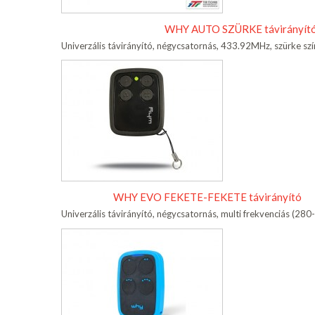
WHY AUTO SZÜRKE távirányít
Univerzális távirányító, négycsatornás, 433.92MHz, szürke sz
WHY EVO FEKETE-FEKETE távirányító
Univerzális távirányító, négycsatornás, multi frekvenciás (2