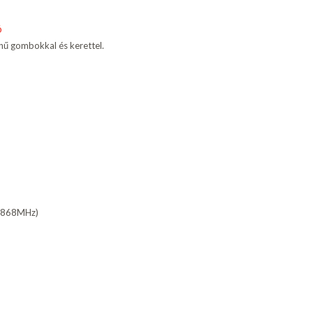
ó
ínű gombokkal és kerettel.
80-868MHz)