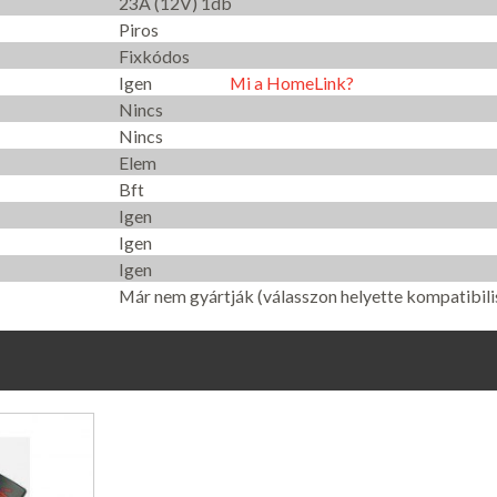
23A (12V) 1db
Piros
Fixkódos
Igen
Mi a HomeLink?
Nincs
Nincs
Elem
Bft
Igen
Igen
Igen
Már nem gyártják (válasszon helyette kompatibilis