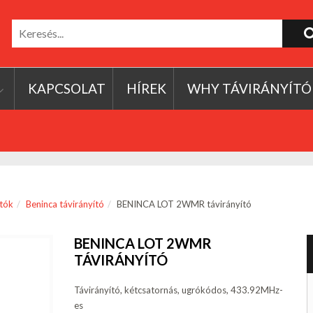
KAPCSOLAT
HÍREK
WHY TÁVIRÁNYÍTÓ
ítók
Beninca távirányító
BENINCA LOT 2WMR távirányító
BENINCA LOT 2WMR
TÁVIRÁNYÍTÓ
Távirányító, kétcsatornás, ugrókódos, 433.92MHz-
es