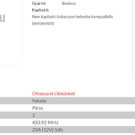
Gyártó:
Beninca
Kapható:
Nem kapható (válasszon helyette kompatibilis
távirányítót)
Olvassa el cikkünket
Fekete
Piros
2
433.92 MHz
23A (12V) 1db