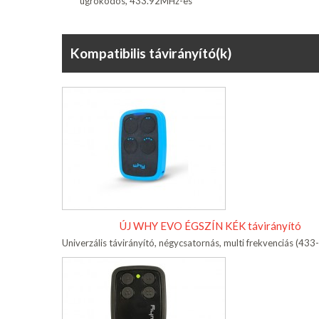
ugrókódos, 433.92MHz-es
Kompatibilis távirányító(k)
ÚJ WHY EVO ÉGSZÍN KÉK távirányító
Univerzális távirányító, négycsatornás, multi frekvenciás (4