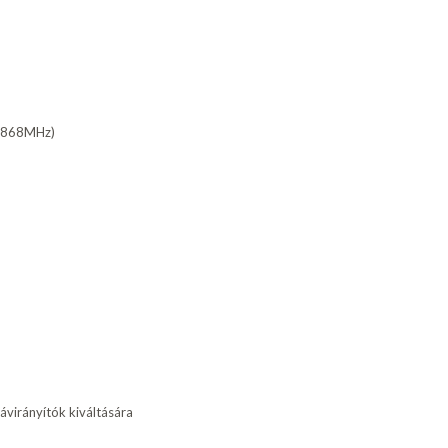
80-868MHz)
ávirányítók kiváltására