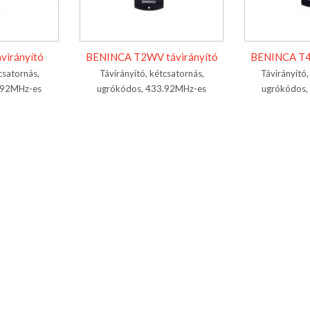
virányító
BENINCA T2WV távirányító
BENINCA T4
csatornás,
Távirányító, kétcsatornás,
Távirányító
.92MHz-es
ugrókódos, 433.92MHz-es
ugrókódos,