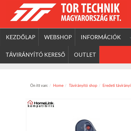
KEZDŐLAP
WEBSHOP
INFORMÁCIÓK
TÁVIRÁNYÍTÓ KERESŐ
OUTLET
Ön itt van:
Home
Távirányító shop
Eredeti távirány