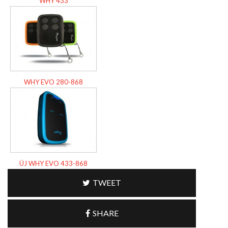
WHY 433
WHY EVO 280-868
ÚJ WHY EVO 433-868
TWEET
SHARE