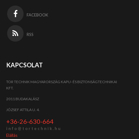
FACEBOOK
RSS
KAPCSOLAT
TOR TECHNIK MAGYARORSZÁG KAPU- ÉS BIZTONSÁGTECHNIKAI
KFT.
2011 BUDAKALÁSZ
JÓZSEF ATTILA U. 4.
+36-26-630-664
i n f o @ t o r t e c h n i k . h u
Elállás