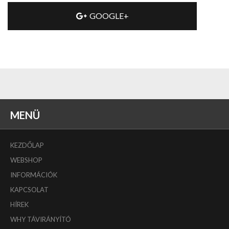
GOOGLE+
MENÜ
KEZDŐLAP
WEBSHOP
INFORMÁCIÓK
KAPCSOLAT
HÍREK
WHY TÁVIRÁNYÍTÓ