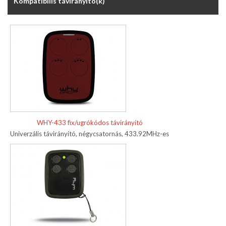
Kompatibilis távirányító(k)
WHY-433 fix/ugrókódos távirányító
Univerzális távirányító, négycsatornás, 433.92MHz-es