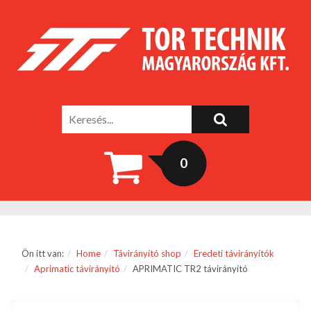
0
Ön itt van:
Home
Távirányító shop
Eredeti távirányítók
Aprimatic távirányító
APRIMATIC TR2 távirányító