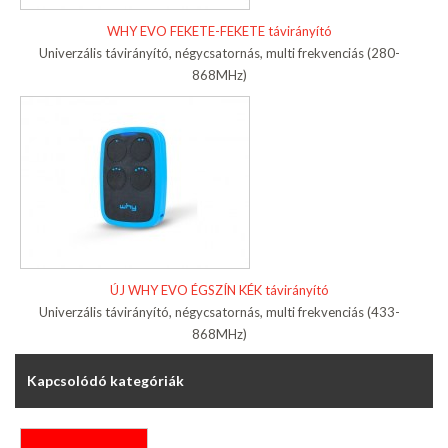
WHY EVO FEKETE-FEKETE távirányító
Univerzális távirányító, négycsatornás, multi frekvenciás (280-
868MHz)
ÚJ WHY EVO ÉGSZÍN KÉK távirányító
Univerzális távirányító, négycsatornás, multi frekvenciás (433-
868MHz)
Kapcsolódó kategóriák