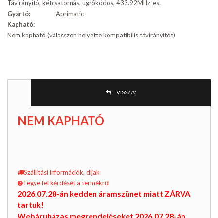
Távirányító, kétcsatornás, ugrókódos, 433.92MHz-es.
Gyártó:
Aprimatic
Kapható:
Nem kapható (válasszon helyette kompatibilis távirányítót)
VISSZA:
NEM KAPHATÓ
Szállítási információk, díjak
Tegye fel kérdését a termékről
2026.07.28-án kedden áramszünet miatt ZÁRVA
tartuk!
Webáruházas megrendeléseket 2026.07.28-án