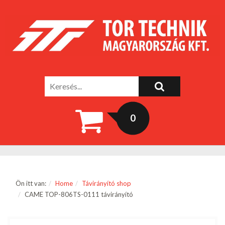
0
Ön itt van:
Home
Távirányító shop
CAME TOP-806TS-0111 távirányító