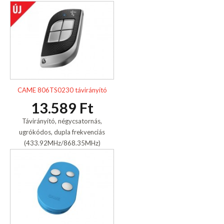
CAME 806TS0230 távirányító
13.589 Ft
Távirányító, négycsatornás,
ugrókódos, dupla frekvenciás
(433.92MHz/868.35MHz)