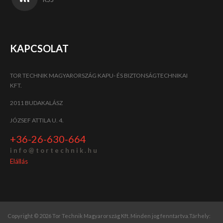
KAPCSOLAT
TOR TECHNIK MAGYARORSZÁG KAPU- ÉS BIZTONSÁGTECHNIKAI
KFT.
2011 BUDAKALÁSZ
JÓZSEF ATTILA U. 4.
+36-26-630-664
i n f o @ t o r t e c h n i k . h u
Elállás
Copyright © 2026 Tor Technik Magyarország Kft. Minden jog fenntartva.
Tárhely: