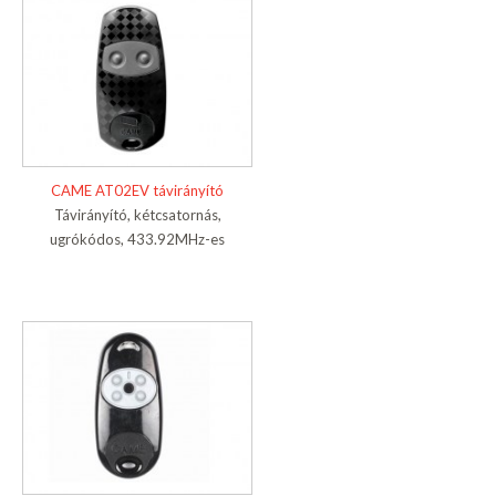
CAME AT02EV távirányító
Távirányító, kétcsatornás,
ugrókódos, 433.92MHz-es