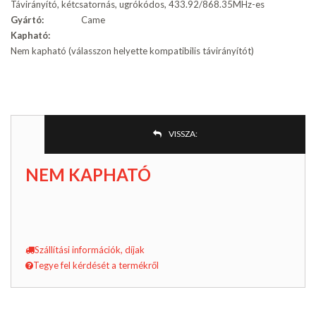
Távirányító, kétcsatornás, ugrókódos, 433.92/868.35MHz-es
Gyártó:
Came
Kapható:
Nem kapható (válasszon helyette kompatibilis távirányítót)
VISSZA:
NEM KAPHATÓ
Szállítási információk, díjak
Tegye fel kérdését a termékről