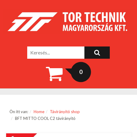
0
Ön itt van:
Home
Távirányító shop
BFT MITTO COOL C2 távirányító