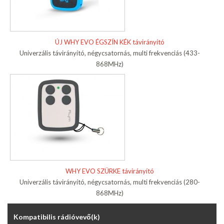
ÚJ WHY EVO ÉGSZÍN KÉK távirányító
Univerzális távirányító, négycsatornás, multi frekvenciás (433-
868MHz)
WHY EVO SZÜRKE távirányító
Univerzális távirányító, négycsatornás, multi frekvenciás (280-
868MHz)
Kompatibilis rádióvevő(k)