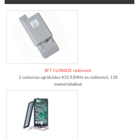
BFT CLONIX2E rádióvevő
2 csatornás ugrókódos 433.92MHz-es rádióvevõ, 128
memóriahellyel