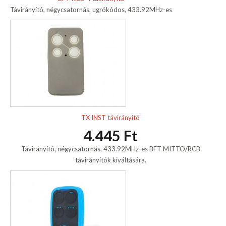
Távirányító, négycsatornás, ugrókódos, 433.92MHz-es
TX INST távirányító
4.445 Ft
Távirányító, négycsatornás, 433.92MHz-es BFT MITTO/RCB
távirányítók kiváltására.