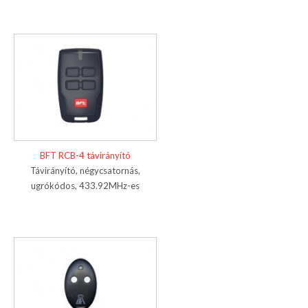
BFT RCB-4 távirányító
Távirányító, négycsatornás,
ugrókódos, 433.92MHz-es