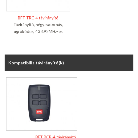
BFT TRC-4 távirányító
Távirányító, négycsatornás,
ugrókódos, 433.92MHz-es
Kompatibilis távirányító(k)
BFT RCB-4 távirányító