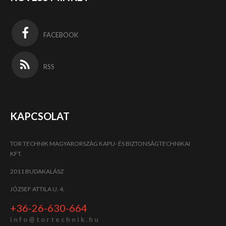
FACEBOOK
RSS
KAPCSOLAT
TOR TECHNIK MAGYARORSZÁG KAPU- ÉS BIZTONSÁGTECHNIKAI
KFT.
2011 BUDAKALÁSZ
JÓZSEF ATTILA U. 4.
+36-26-630-664
i n f o @ t o r t e c h n i k . h u