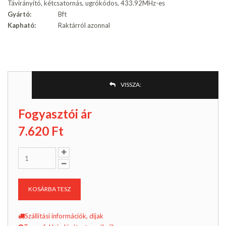
Távirányító, kétcsatornás, ugrókódos, 433.92MHz-es
Gyártó:
Bft
Kapható:
Raktárról azonnal
VISSZA:
Fogyasztói ár
7.620
Ft
KOSÁRBA TESZ
Szállítási információk, díjak