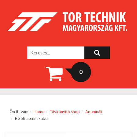
0
Ön itt van:
Home
Távirányító shop
Antennák
RG58 atennakábel