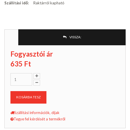
Szállítási idő:
Raktárról kapható
VISSZA:
Fogyasztói ár
635
Ft
KOSÁRBA TESZ
Szállítási információk, díjak
Tegye fel kérdését a termékről