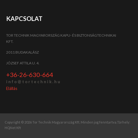
KAPCSOLAT
TOR TECHNIK MAGYARORSZÁG KAPU- ÉS BIZTONSÁGTECHNIKAI
KFT.
2011 BUDAKALÁSZ
JÓZSEF ATTILA U. 4.
+36-26-630-664
i n f o @ t o r t e c h n i k . h u
Elállás
Copyright © 2026 Tor Technik Magyarország Kft. Minden jog fenntartva.
Tárhely:
HQNet Kft