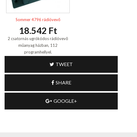
Sommer 4796 rádióvevő
18.542 Ft
2 csatornás ugrókódos rádióvevõ
műanyag házban, 112
programhellyel.
TWEET
SHARE
GOOGLE+