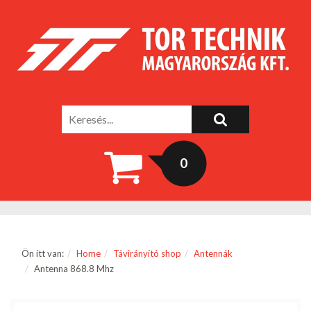
0
Ön itt van:
Home
Távirányító shop
Antennák
Antenna 868.8 Mhz