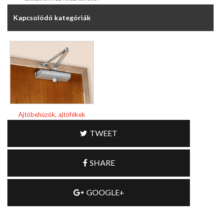
Kapcsolódó kategóriák
Ajtóbehúzók, ajtófékek
TWEET
SHARE
GOOGLE+