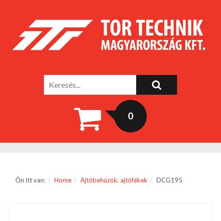
0
Ön itt van:
Home
Ajtóbehúzók, ajtófékek
DCG195