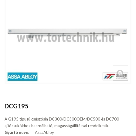
DCG195
A G195 típusú csúszósín DC300/DC300OEM/DC500 és DC700
ajtócsukókhoz használható, magasságállítással rendelkezik.
Gyártó neve:
AssaAbloy