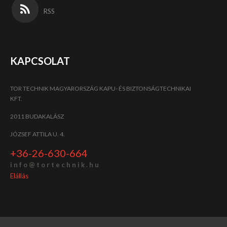
RSS
KAPCSOLAT
TOR TECHNIK MAGYARORSZÁG KAPU- ÉS BIZTONSÁGTECHNIKAI
KFT.
2011 BUDAKALÁSZ
JÓZSEF ATTILA U. 4.
+36-26-630-664
i n f o @ t o r t e c h n i k . h u
Elállás