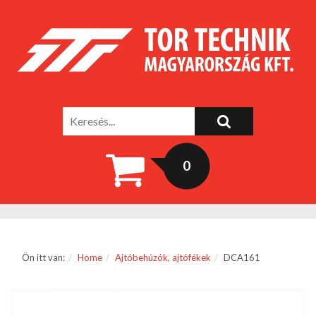
0
Ön itt van:
Home
Ajtóbehúzók, ajtófékek
DCA161