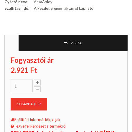
Gyártó neve:
AssaAbloy
Szállítási idő:
A készlet erejéig raktárról kapható
VISSZA:
Fogyasztói ár
2.921
Ft
KOSÁRBA TESZ
Szállítási információk, díjak
Tegye fel kérdését a termékről