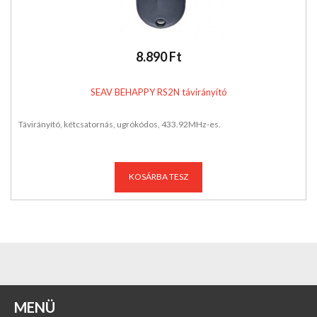
8.890 Ft
SEAV BEHAPPY RS2N távirányító
Távirányító, kétcsatornás, ugrókódos, 433.92MHz-es.
KOSÁRBA TESZ
MENÜ