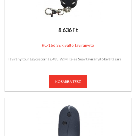
8.636 Ft
RC-166 SE kiváltó távirányító
Távirányító, négycsatornás,433.92 MHz-es Seav távirányító kiváltására
KOSÁRBA TESZ