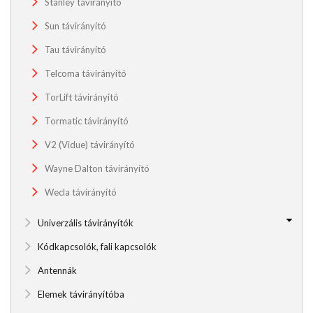
Stanley távirányító
Sun távirányító
Tau távirányító
Telcoma távirányító
TorLift távirányító
Tormatic távirányító
V2 (Vidue) távirányító
Wayne Dalton távirányító
Wecla távirányító
Univerzális távirányítók
Kódkapcsolók, fali kapcsolók
Antennák
Elemek távirányítóba