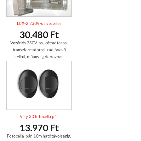
LUX-2 230V-os vezérlés
30.480 Ft
Vezérlés 230V-os, kétmotoros,
transzformátorral, rádióvevő
nélkül, műanyag dobozban
Viky 30 fotocella pár
13.970 Ft
Fotocella-pár, 10m hatótávolságig,