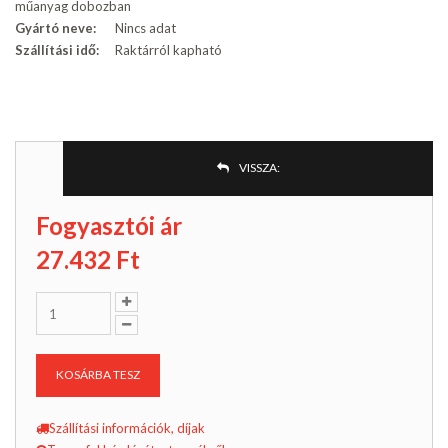
műanyag dobozban
Gyártó neve:
Nincs adat
Szállítási idő:
Raktárról kapható
VISSZA:
Fogyasztói ár
27.432
Ft
KOSÁRBA TESZ
Szállítási információk, díjak