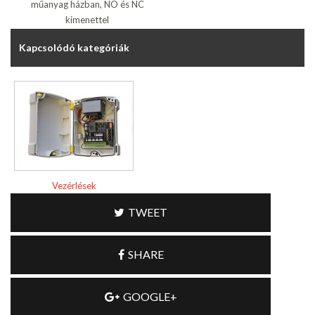
műanyag házban, NO és NC
kimenettel
Kapcsolódó kategóriák
Vezérlések
TWEET
SHARE
GOOGLE+