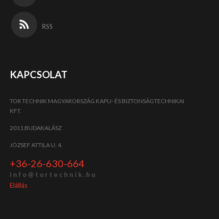
RSS
KAPCSOLAT
TOR TECHNIK MAGYARORSZÁG KAPU- ÉS BIZTONSÁGTECHNIKAI
KFT.
2011 BUDAKALÁSZ
JÓZSEF ATTILA U. 4.
+36-26-630-664
i n f o @ t o r t e c h n i k . h u
Elállás