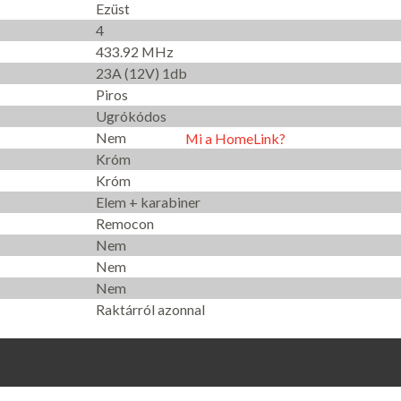
Ezüst
4
433.92 MHz
23A (12V) 1db
Piros
Ugrókódos
Nem
Mi a HomeLink?
Króm
Króm
Elem + karabiner
Remocon
Nem
Nem
Nem
Raktárról azonnal