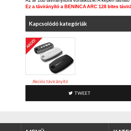
Az ár 1db távirányítóra vonatkozik! A képen látható 2d
Ez a távirányító a BENINCA ARC 128 bites távirán
Kapcsolódó kategóriák
Akciós távirányító
TWEET