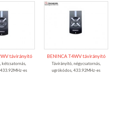
WV távirányító
BENINCA T4WV távirányító
, kétcsatornás,
Távirányító, négycsatornás,
 433.92MHz-es
ugrókódos, 433.92MHz-es