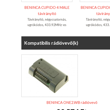
BENINCA CUPIDO 4 MALE
BENINCA CUPID
távirányító
távirány
Távirányító, négycsatornás,
Távirányító, nég
ugrókódos, 433.92MHz-es
ugrókódos, 433
Kompatibilis rádióvevő(k)
BENINCA ONE2.WB rádióvevő