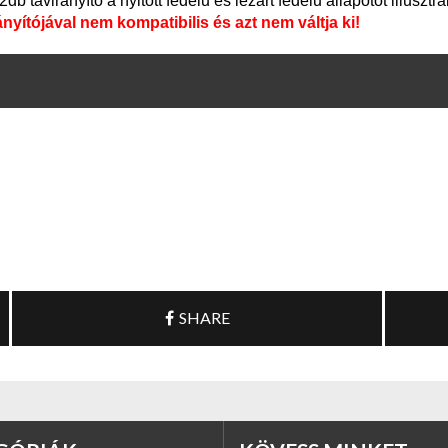
b távirányító a nyitott fedelű és lezárt fedelű állapotot illusztrál
yítójával nem kompatibilis és azt nem váltja ki!
SHARE