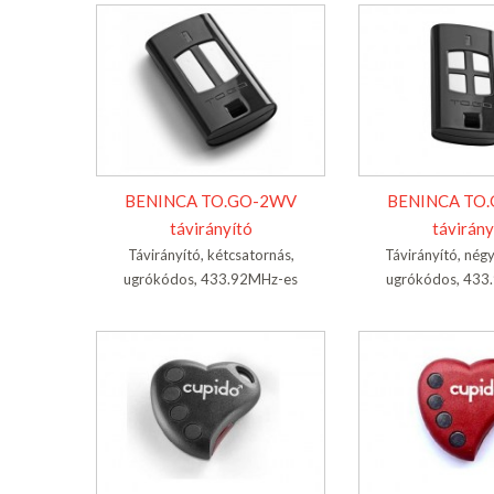
BENINCA TO.GO-2WV
BENINCA TO
távirányító
távirány
Távirányító, kétcsatornás,
Távirányító, nég
ugrókódos, 433.92MHz-es
ugrókódos, 433