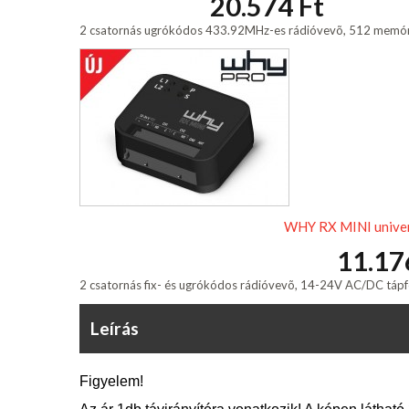
20.574 Ft
2 csatornás ugrókódos 433.92MHz-es rádióvevõ, 512 memóri
WHY RX MINI univer
11.17
2 csatornás fix- és ugrókódos rádióvevõ, 14-24V AC/DC tápfes
Leírás
Figyelem!