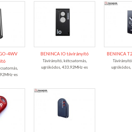
.GO-4WV
BENINCA IO távirányító
BENINCA T2
ító
Távirányító, kétcsatornás,
Távirányító
ugrókódos, 433.92MHz-es
ugrókódos,
ycsatornás,
.92MHz-es