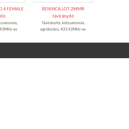
O 4 FEMALE
BENINCA LOT 2WMR
ító
távirányító
ycsatornás,
Távirányító, kétcsatornás,
.92MHz-es
ugrókódos, 433.92MHz-es