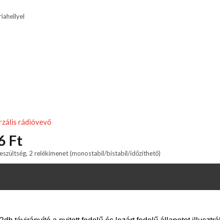
ahellyel
zális rádióvevő
6 Ft
zültség, 2 relékimenet (monostabil/bistabil/időzíthető)