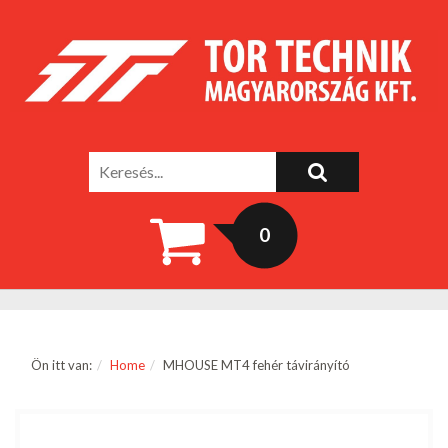
0
Ön itt van:
Home
MHOUSE MT4 fehér távirányító