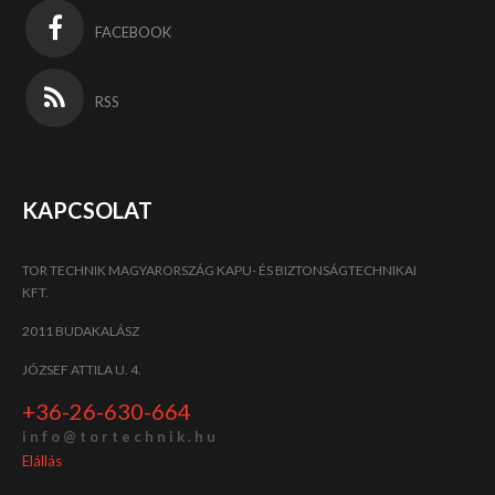
FACEBOOK
RSS
KAPCSOLAT
TOR TECHNIK MAGYARORSZÁG KAPU- ÉS BIZTONSÁGTECHNIKAI
KFT.
2011 BUDAKALÁSZ
JÓZSEF ATTILA U. 4.
+36-26-630-664
i n f o @ t o r t e c h n i k . h u
Elállás