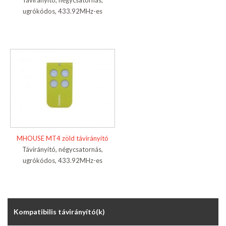
Távirányító, négycsatornás,
ugrókódos, 433.92MHz-es
MHOUSE MT4 zöld távirányító
Távirányító, négycsatornás,
ugrókódos, 433.92MHz-es
Kompatibilis távirányító(k)