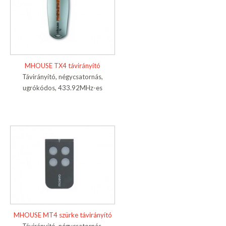
MHOUSE TX4 távirányító
Távirányító, négycsatornás,
ugrókódos, 433.92MHz-es
MHOUSE MT4 szürke távirányító