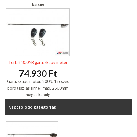
kapuig
TorLift 800NB garázskapu motor
74.930 Ft
Garázskapu motor, 800N, 1 részes
bordásszíjas sínnel, max. 2500mm
magas kapuig
Kapcsolódó kategóriák