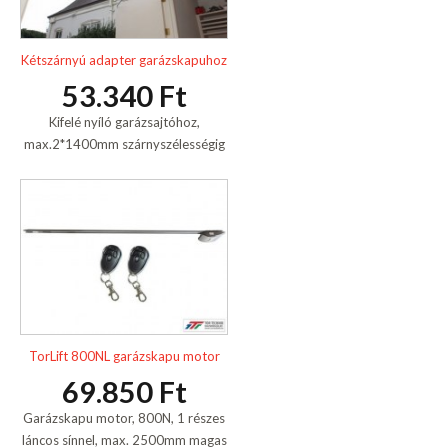
Kétszárnyú adapter garázskapuhoz
53.340 Ft
Kifelé nyíló garázsajtóhoz,
max.2*1400mm szárnyszélességig
TorLift 800NL garázskapu motor
69.850 Ft
Garázskapu motor, 800N, 1 részes
láncos sínnel, max. 2500mm magas