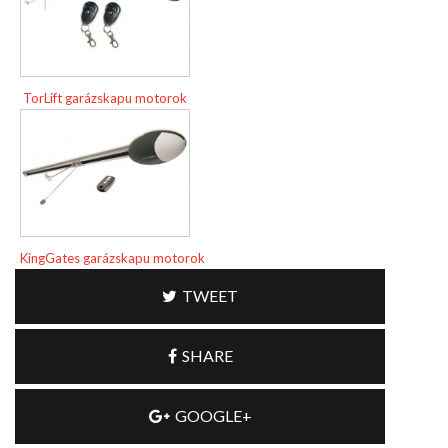
TorLift garázskapu motorok
KingGates garázskapu motorok
TWEET
SHARE
GOOGLE+