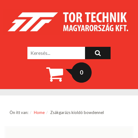
0
Ön itt van:
Home
Zsákgarázs kioldó bowdennel