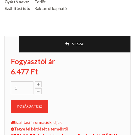
Gyártó neve:
Torlift
Szállítási idő:
Raktárról kapható
VISSZA:
Fogyasztói ár
6.477
Ft
KOSÁRBA TESZ
Szállítási információk, díjak
Tegye fel kérdését a termékről