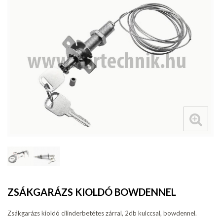
ZSÁKGARÁZS KIOLDÓ BOWDENNEL
Zsákgarázs kioldó cilinderbetétes zárral, 2db kulccsal, bowdennel.