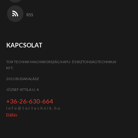
RSS
KAPCSOLAT
TOR TECHNIK MAGYARORSZÁG KAPU- ÉS BIZTONSÁGTECHNIKAI
KFT.
2011 BUDAKALÁSZ
JÓZSEF ATTILA U. 4.
+36-26-630-664
i n f o @ t o r t e c h n i k . h u
Elállás