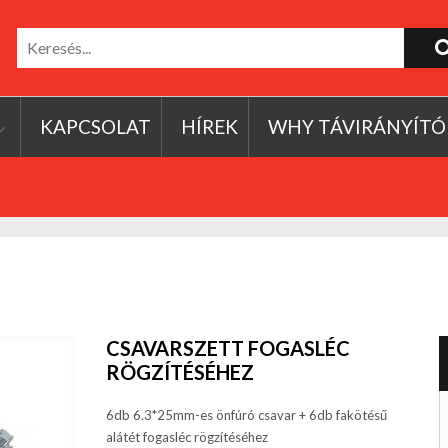
KAPCSOLAT
HÍREK
WHY TÁVIRÁNYÍTÓ
CSAVARSZETT FOGASLÉC
RÖGZÍTÉSÉHEZ
6db 6.3*25mm-es önfúró csavar + 6db fakötésű
alátét fogasléc rögzítéséhez