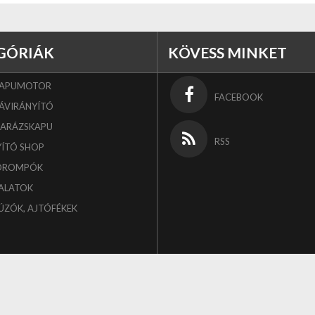
GÓRIÁK
KÖVESS MINKET
KAPUMOTOR
FACEBOOK
ÁVIRÁNYÍTÓ
GARÁZSKAPU
RSS
YÍTÓ SHOP
OROMPÓK
ALATOK
ÚZÓK, AJTÓFÉKEK
.
Tárhely:
HQNet Kft