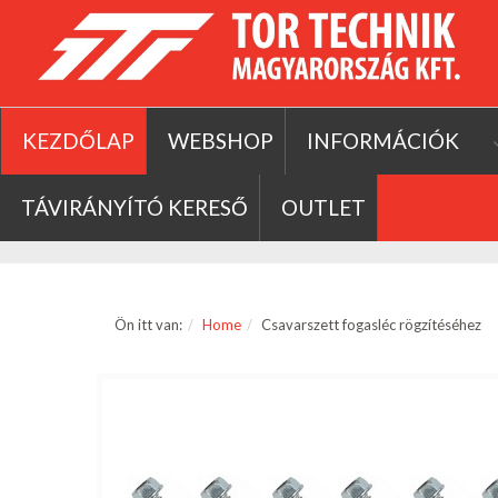
KEZDŐLAP
WEBSHOP
INFORMÁCIÓK
TÁVIRÁNYÍTÓ KERESŐ
OUTLET
Ön itt van:
Home
Csavarszett fogasléc rögzítéséhez