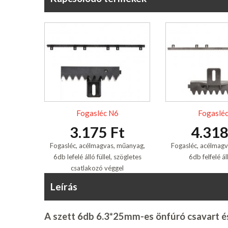
Fogasléc N6
Fogasléc
3.175 Ft
4.318
Fogasléc, acélmagvas, műanyag,
Fogasléc, acélmagv
6db lefelé álló füllel, szögletes
6db felfelé áll
csatlakozó véggel
Leírás
A szett 6db 6.3*25mm-es önfúró csavart és