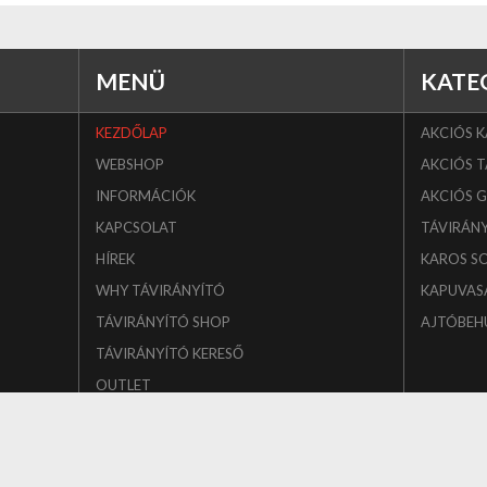
MENÜ
KATE
KEZDŐLAP
AKCIÓS 
WEBSHOP
AKCIÓS T
INFORMÁCIÓK
AKCIÓS 
KAPCSOLAT
TÁVIRÁN
HÍREK
KAROS S
WHY TÁVIRÁNYÍTÓ
KAPUVAS
TÁVIRÁNYÍTÓ SHOP
AJTÓBEH
TÁVIRÁNYÍTÓ KERESŐ
OUTLET
Copyright © 2026 Tor Technik Magyarország Kft. Minden jog fenntartva