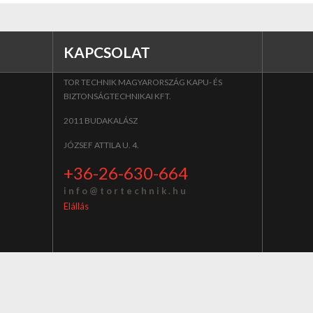
KAPCSOLAT
TOR TECHNIK MAGYARORSZÁG KAPU- ÉS
BIZTONSÁGTECHNIKAI KFT.
2011 BUDAKALÁSZ
JÓZSEF ATTILA U. 4.
+36-26-630-664
i n f o @ t o r t e c h n i k . h u
Elállás