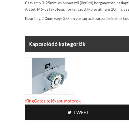
Csavar: 6.3*25mm-es önmetsző (önfúró) horganyzott, hatlapf
Alátét: M6-os fakötésű, horganyzott (külső átmérű 20mm, v
Kizárólag 2.0mm vagy 3.0mm vastag acél zártszelvényhez java
Kapcsolódó kategóriák
KingGates tolókapu motorok
TWEET