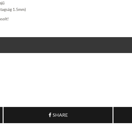
ejű
astagság 1.5mm)
solt!
SHARE