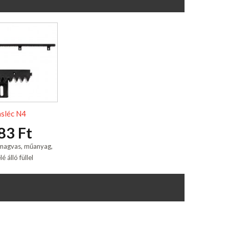
sléc N4
83 Ft
lmagvas, műanyag,
é álló füllel