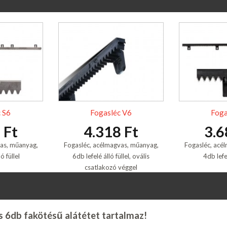
 S6
Fogasléc V6
Foga
 Ft
4.318 Ft
3.6
as, műanyag,
Fogasléc, acélmagvas, műanyag,
Fogasléc, acé
ó füllel
6db lefelé álló füllel, ovális
4db lefel
csatlakozó véggel
 6db fakötésű alátétet tartalmaz!